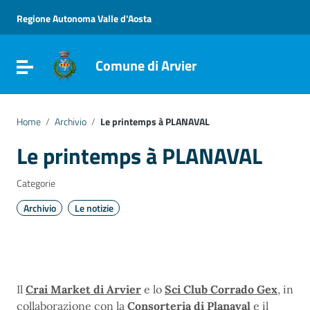
Vai ai contenuti
Vai al menu di navigazione
Regione Autonoma Valle d'Aosta
Vai al footer
Comune di Arvier
Attiva / disattiva la navigazione
Home
/
Archivio
/
Le printemps à PLANAVAL
Le printemps à PLANAVAL
Categorie
Archivio
Le notizie
Il
Crai Market di Arvier
e lo
Sci Club Corrado Gex
, in
collaborazione con la
Consorteria di Planaval
e il