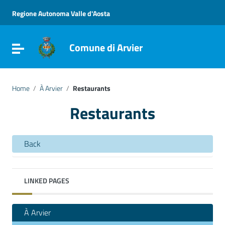
Go to content
Go to the navigation menu
Regione Autonoma Valle d'Aosta
Go to the footer
Comune di Arvier
Toggle navigation
Home
/
À Arvier
/
Restaurants
Restaurants
Back
LINKED PAGES
À Arvier