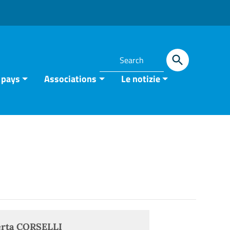
 pays
Associations
Le notizie
rta CORSELLI