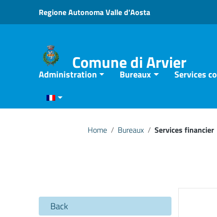
Go to content
Regione Autonoma Valle d'Aosta
Go to the navigation menu
Go to the footer
Comune di Arvier
Administration
Bureaux
Services 
Home
/
Bureaux
/
Services financier
Back