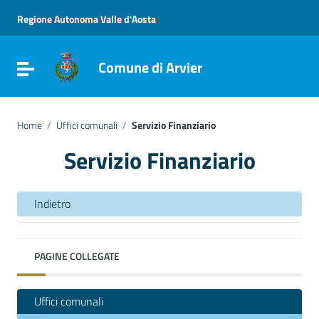
Vai ai contenuti
Vai al menu di navigazione
Regione Autonoma Valle d'Aosta
Vai al footer
Comune di Arvier
Attiva / disattiva la navigazione
Home
/
Uffici comunali
/
Servizio Finanziario
Servizio Finanziario
Indietro
PAGINE COLLEGATE
Uffici comunali