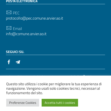
POSTA ELETTRONICA
PEC
protocollo@pec.comune.arvier.ao.it
Email
info@comune.arvier.ao.it
SEGUICI SU.
Sezione Link Utili
Whistelblowing
|
Dichiarazione accessibilità
| Tema
Questo sito utilizza i cookie per migliorare la tua esperienza di
grafico
ItaliaWP2
| Basato sul
Prototipo per siti PA di
navigazione. Vengono usati solo cookies tecnici, necessari al
AgID
funzionamento del sito.
ver. 2
Preferenze Cookies
Accetta tutti i cookies