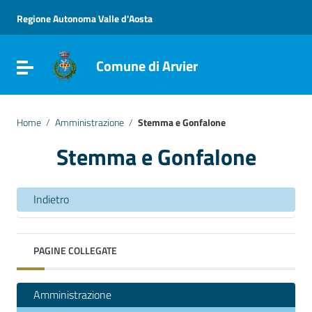
Vai ai contenuti
Vai al menu di navigazione
Regione Autonoma Valle d'Aosta
Vai al footer
Comune di Arvier
Attiva / disattiva la navigazione
Home
/
Amministrazione
/
Stemma e Gonfalone
Stemma e Gonfalone
Indietro
PAGINE COLLEGATE
Amministrazione