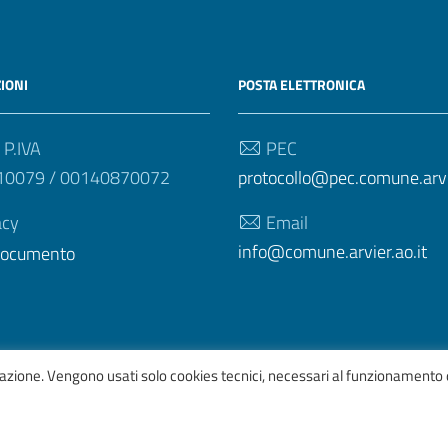
IONI
POSTA ELETTRONICA
 P.IVA
PEC
10079 / 00140870072
protocollo@pec.comune.arvie
acy
Email
info@comune.arvier.ao.it
 documento
igazione. Vengono usati solo cookies tecnici, necessari al funzionamento 