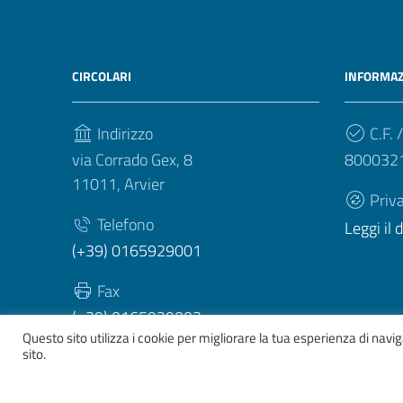
CIRCOLARI
INFORMAZ
Indirizzo
C.F. /
via Corrado Gex, 8
800032
11011, Arvier
Priv
Telefono
Leggi il
(+39) 0165929001
Fax
(+39) 0165929003
Questo sito utilizza i cookie per migliorare la tua esperienza di nav
sito.
Sezione Link Utili