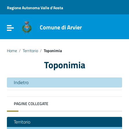
Vai ai contenuti
Vai al menu di navigazione
Regione Autonoma Valle d'Aosta
Vai al footer
Comune di Arvier
Attiva / disattiva la navigazione
Home
/
Territorio
/
Toponimia
Toponimia
Indietro
PAGINE COLLEGATE
Territorio