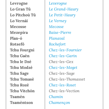
Levrogne
Leverogne
Lo Gran Tû
Le Grand-Haury
Lo Pitchoù Tû
Le Petit-Haury
Lo Vernài
Le Verney
Mecosse
Mecosse
Mezepira
Baise-Pierre
Plan-ó
Planaval
Rotsefô
Rochefort
Tchu Fourgnì
Chez-les-Fournier
Tchu Gaèn
Chez-les-Garin
Tchu le Dzé
Chez-les-Gex
Tchu Modzè
Chez-les-Moget
Tchu Sage
Chez-les-Sage
Tchu Tomasè
Chez-les-Thomasset
Tchu Rozè
Chez-les-Roset
Tchu Vitchón
Chez-les-Vection
Tsamèn
Chamin
Tsamèntson
Chamençon