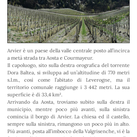
Arvier è un paese della valle centrale posto all’incirca
a metà strada tra Aosta e Courmayeur.
Il capoluogo, sito sulla destra orografica del torrente
Dora Baltea, si sviluppa ad un’altitudine di 770 metri
s.l.m., così come l’abitato di Leverogne, ma il
territorio comunale raggiunge i 3 442 metri. La sua
superficie è di 33,4 km².
Arrivando da Aosta, troviamo subito sulla destra il
municipio, mentre poco più avanti, sulla sinistra
comincia il borgo di Arvier. La chiesa ed il castello,
sempre sulla sinistra, rimangono un poco più in alto.
Più avanti, posta all’imbocco della Valgrisenche, vi è la