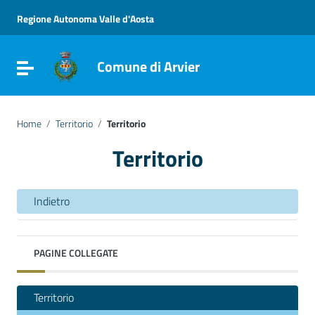
Vai ai contenuti
Vai al menu di navigazione
Regione Autonoma Valle d'Aosta
Vai al footer
Comune di Arvier
Attiva / disattiva la navigazione
Home
/
Territorio
/
Territorio
Territorio
Indietro
PAGINE COLLEGATE
Territorio