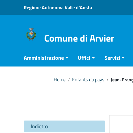
Vai ai contenuti
Regione Autonoma Valle d'Aosta
Vai al menu di navigazione
Vai al footer
Comune di Arvier
Amministrazione
Uffici
Servizi
Home
/
Enfants du pays
/
Jean-Franç
Indietro