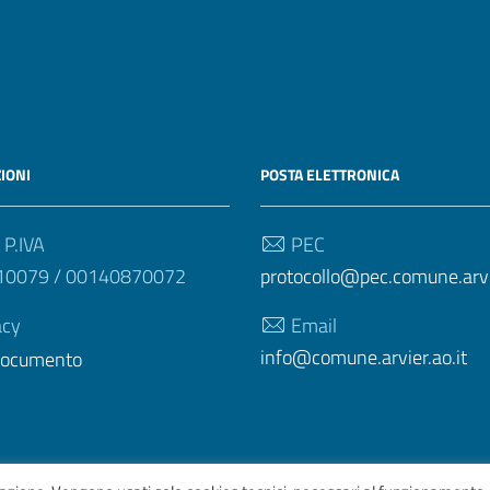
IONI
POSTA ELETTRONICA
 P.IVA
PEC
10079 / 00140870072
protocollo@pec.comune.arvie
acy
Email
info@comune.arvier.ao.it
 documento