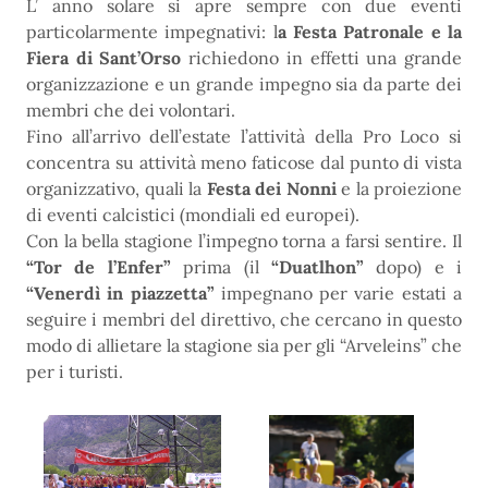
L’ anno solare si apre sempre con due eventi
particolarmente impegnativi: l
a Festa Patronale e la
Fiera di Sant’Orso
richiedono in effetti una grande
organizzazione e un grande impegno sia da parte dei
membri che dei volontari.
Fino all’arrivo dell’estate l’attività della Pro Loco si
concentra su attività meno faticose dal punto di vista
organizzativo, quali la
Festa dei Nonni
e la proiezione
di eventi calcistici (mondiali ed europei).
Con la bella stagione l’impegno torna a farsi sentire. Il
“Tor de l’Enfer”
prima (il
“Duatlhon”
dopo) e i
“Venerdì in piazzetta”
impegnano per varie estati a
seguire i membri del direttivo, che cercano in questo
modo di allietare la stagione sia per gli “Arveleins” che
per i turisti.