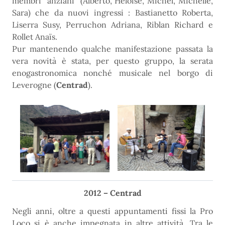
membri “anziani” (Alberto, Heloise, Michel, Michelle,
Sara) che da nuovi ingressi : Bastianetto Roberta,
Liserra Susy, Perruchon Adriana, Riblan Richard e
Rollet Anaïs.
Pur mantenendo qualche manifestazione passata la
vera novità è stata, per questo gruppo, la serata
enogastronomica nonché musicale nel borgo di
Leverogne (
Centrad
).
2012 – Centrad
Negli anni, oltre a questi appuntamenti fissi la Pro
Loco si è anche impegnata in altre attività. Tra le