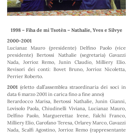
1998 –
Fiha de mì Tsotèn
– Nathalie, Yves e Silvye
2000-2001
Lucianaz Mauro (presidente) Delfino Paolo (vice
presidente) Bertossi Nathalie (segretaria) Gavazzi
Nada, Jorrioz Remo, Junin Claudio, Milliery Elio.
Revisori dei conti: Bovet Bruno, Jorrioz Nicoletta,
Perrier Roberto.
2001
(eletto dall’assemblea straordinaria dei soci in
data 6 marzo 2001 in carica fino a fine anno)
Berardocco Marisa, Bertossi Nathalie, Junin Gianni,
Lovisolo Paola, Chiudinelli Viviana, Lucianaz Mauro,
Delfino Paolo, Marguerettaz Irene, Falchi Franco,
Milliery Elio, Garofano Teresa, Orlarey Marco, Gavazzi
Nada, Scalfi Agostino, Jorrioz Remo (rappresentante