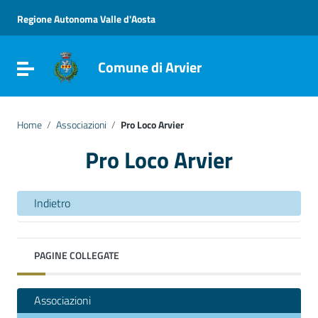
Vai ai contenuti
Vai al menu di navigazione
Regione Autonoma Valle d'Aosta
Vai al footer
Comune di Arvier
Attiva / disattiva la navigazione
Home
/
Associazioni
/
Pro Loco Arvier
Pro Loco Arvier
Indietro
PAGINE COLLEGATE
Associazioni