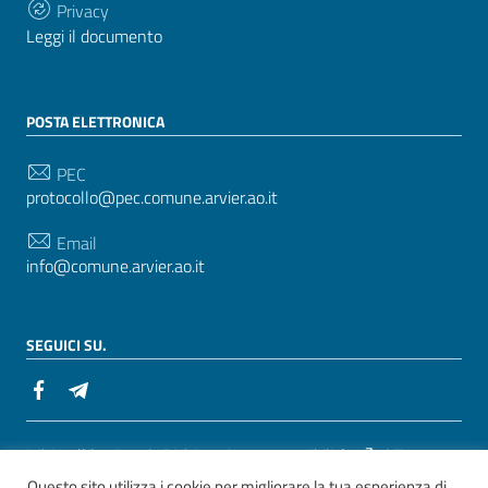
Privacy
Leggi il documento
POSTA ELETTRONICA
PEC
protocollo@pec.comune.arvier.ao.it
Email
info@comune.arvier.ao.it
SEGUICI SU.
Sezione Link Utili
Whistelblowing
|
Dichiarazione accessibilità
| Tema
Questo sito utilizza i cookie per migliorare la tua esperienza di