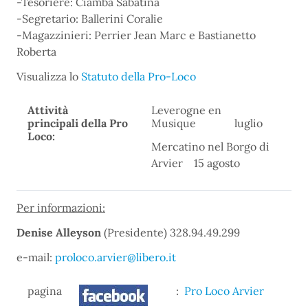
-Tesoriere: Ciamba Sabatina
-Segretario: Ballerini Coralie
-Magazzinieri: Perrier Jean Marc e Bastianetto
Roberta
Visualizza lo
Statuto della Pro-Loco
Attività
Leverogne en
principali della Pro
Musique luglio
Loco:
Mercatino nel Borgo di
Arvier 15 agosto
Per informazioni:
Denise Alleyson
(Presidente)
328.94.49.299
e-mail:
proloco.arvier
@libero.it
pagina
:
Pro Loco Arvier