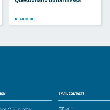
Questionario Autorimessa
READ MORE
ION
EMAIL CONTACTS
ode / VAT number
PEC