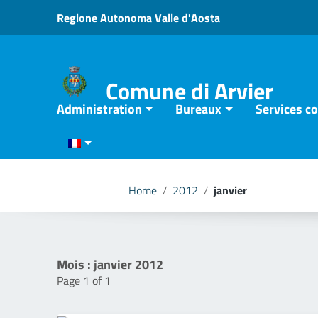
Go to content
Regione Autonoma Valle d'Aosta
Go to the navigation menu
Go to the footer
Comune di Arvier
Administration
Bureaux
Services 
Home
/
2012
/
janvier
Mois :
janvier 2012
Page 1 of 1