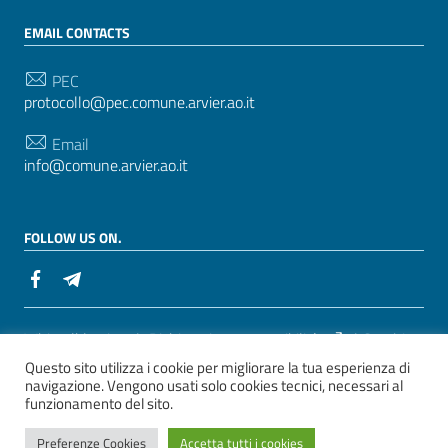
EMAIL CONTACTS
PEC
protocollo@pec.comune.arvier.ao.it
Email
info@comune.arvier.ao.it
FOLLOW US ON.
Useful Links Section
Whistelblowing
|
Dichiarazione accessibilità
| Graphic
Questo sito utilizza i cookie per migliorare la tua esperienza di
theme
ItaliaWP2
| Based on the
AgID Prototype for
navigazione. Vengono usati solo cookies tecnici, necessari al
PA sites
funzionamento del sito.
ver. 2
Preferenze Cookies
Accetta tutti i cookies