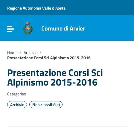
Go to content
Go to the navigation menu
Regione Autonoma Valle d'Aosta
Go to the footer
Comune di Arvier
Toggle navigation
Home
/
Archivio
/
Presentazione Corsi Sci Alpinismo 2015-2016
Presentazione Corsi Sci
Alpinismo 2015-2016
Categories
Archivio
Non classifié(e)