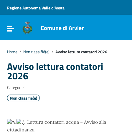
Go to content
Go to the navigation menu
Regione Autonoma Valle d'Aosta
Go to the footer
Comune di Arvier
Toggle navigation
Home
/
Non classifié(e)
/
Avviso lettura contatori 2026
Avviso lettura contatori
2026
Categories
Non classifié(e)
Lettura contatori acqua – Avviso alla
cittadinanza