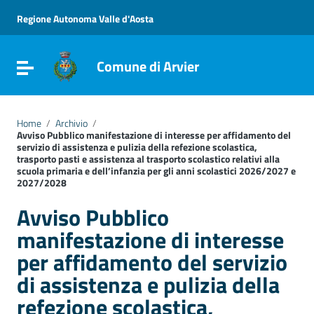
Go to content
Go to the navigation menu
Regione Autonoma Valle d'Aosta
Go to the footer
Comune di Arvier
Toggle navigation
Home
/
Archivio
/
Avviso Pubblico manifestazione di interesse per affidamento del
servizio di assistenza e pulizia della refezione scolastica,
trasporto pasti e assistenza al trasporto scolastico relativi alla
scuola primaria e dell’infanzia per gli anni scolastici 2026/2027 e
2027/2028
Avviso Pubblico
manifestazione di interesse
per affidamento del servizio
di assistenza e pulizia della
refezione scolastica,