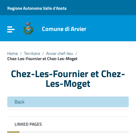
Go to content
Go to the navigation menu
Regione Autonoma Valle d'Aosta
Go to the footer
Comune di Arvier
Toggle navigation
Home
/
Territoire
/
Arvier chef-lieu
/
Chez-Les-Fournier et Chez-Les-Moget
Chez-Les-Fournier et Chez-
Les-Moget
Back
LINKED PAGES