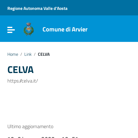
Vai ai contenuti
Vai al menu di navigazione
Regione Autonoma Valle d'Aosta
Vai al footer
Comune di Arvier
Attiva / disattiva la navigazione
Home
/
Link
/
CELVA
CELVA
https://celva.it/
Ultimo aggiornamento