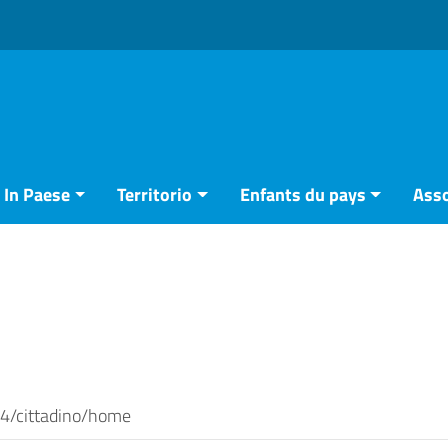
In Paese
Territorio
Enfants du pays
Asso
y4/cittadino/home