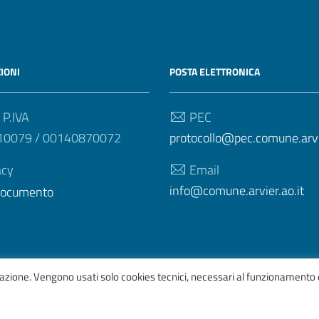
IONI
POSTA ELETTRONICA
 P.IVA
PEC
10079 / 00140870072
protocollo@pec.comune.arvie
acy
Email
info@comune.arvier.ao.it
 documento
igazione. Vengono usati solo cookies tecnici, necessari al funzionamento 