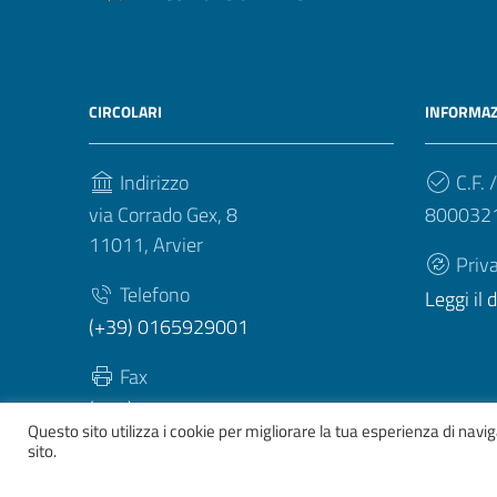
CIRCOLARI
INFORMAZ
Indirizzo
C.F. /
via Corrado Gex, 8
800032
11011, Arvier
Priv
Telefono
Leggi il
(+39) 0165929001
Fax
(+39) 0165929003
Questo sito utilizza i cookie per migliorare la tua esperienza di nav
sito.