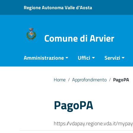
Vai ai contenuti
Regione Autonoma Valle d'Aosta
Vai al menu di navigazione
Vai al footer
Comune di Arvier
Amministrazione
Uffici
Servizi
Home
/
Approfondimento
/
PagoPA
PagoPA
https://vdapay.regione.vda.it/mypa