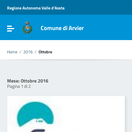
Vai ai contenuti
Vai al menu di navigazione
Regione Autonoma Valle d'Aosta
Vai al footer
Comune di Arvier
Attiva / disattiva la navigazione
Home
/
2016
/
Ottobre
Mese:
Ottobre 2016
Pagina 1 di 2