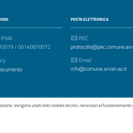
IONI
POSTA ELETTRONICA
 P.IVA
PEC
10079 / 00140870072
protocollo@pec.comune.arvie
acy
Email
info@comune.arvier.ao.it
 documento
igazione. Vengono usati solo cookies tecnici, necessari al funzionamento 
afico
ItaliaWP2
| Basato sul
Prototipo per siti PA di AgID