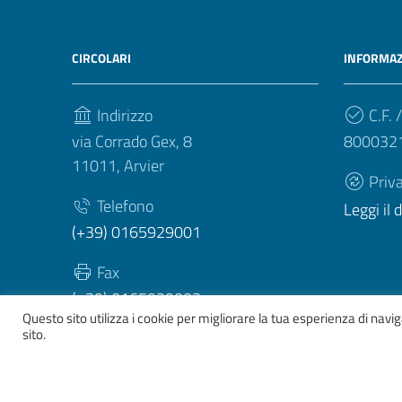
CIRCOLARI
INFORMAZ
Indirizzo
C.F. /
via Corrado Gex, 8
800032
11011, Arvier
Priv
Telefono
Leggi il
(+39) 0165929001
Fax
(+39) 0165929003
Questo sito utilizza i cookie per migliorare la tua esperienza di nav
sito.
Sezione Link Utili
Whistelblowing
|
Dichiarazione accessibilità
| Tema gr