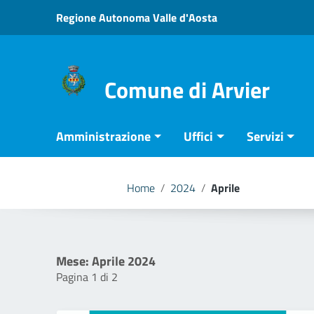
Vai ai contenuti
Regione Autonoma Valle d'Aosta
Vai al menu di navigazione
Vai al footer
Comune di Arvier
Amministrazione
Uffici
Servizi
Home
/
2024
/
Aprile
Mese:
Aprile 2024
Pagina 1 di 2