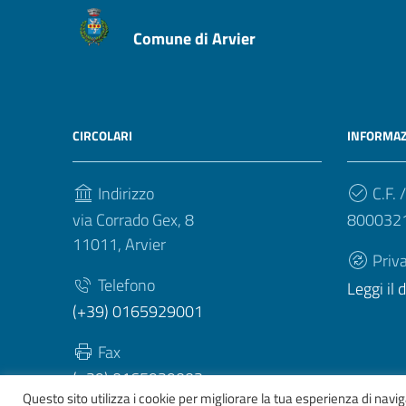
Comune di Arvier
CIRCOLARI
INFORMAZ
Indirizzo
C.F. /
via Corrado Gex, 8
800032
11011, Arvier
Priv
Telefono
Leggi il
(+39) 0165929001
Fax
(+39) 0165929003
Questo sito utilizza i cookie per migliorare la tua esperienza di nav