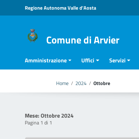
Vai ai contenuti
Regione Autonoma Valle d'Aosta
Vai al menu di navigazione
Vai al footer
Comune di Arvier
Amministrazione
Uffici
Servizi
Home
/
2024
/
Ottobre
Mese:
Ottobre 2024
Pagina 1 di 1