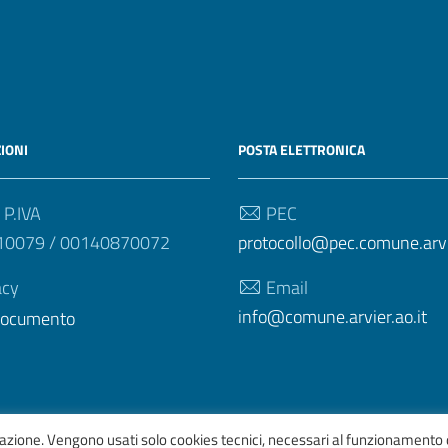
IONI
POSTA ELETTRONICA
 P.IVA
PEC
10079 / 00140870072
protocollo@pec.comune.arvie
acy
Email
info@comune.arvier.ao.it
 documento
igazione. Vengono usati solo cookies tecnici, necessari al funzionamento 