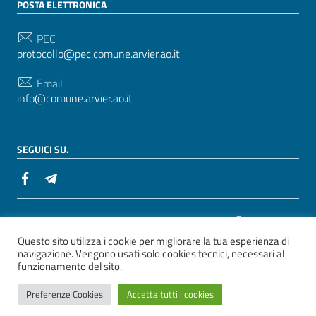
POSTA ELETTRONICA
PEC
protocollo@pec.comune.arvier.ao.it
Email
info@comune.arvier.ao.it
SEGUICI SU.
Sezione Link Utili
Whistelblowing
|
Dichiarazione accessibilità
| Tema
Questo sito utilizza i cookie per migliorare la tua esperienza di
grafico
ItaliaWP2
| Basato sul
Prototipo per siti PA di
navigazione. Vengono usati solo cookies tecnici, necessari al
AgID
funzionamento del sito.
ver. 2
Preferenze Cookies
Accetta tutti i cookies