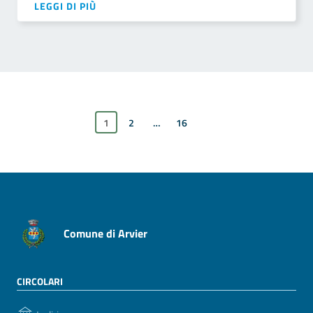
LEGGI DI PIÙ
1
2
…
xxxPagina successiva
16
Comune di Arvier
CIRCOLARI