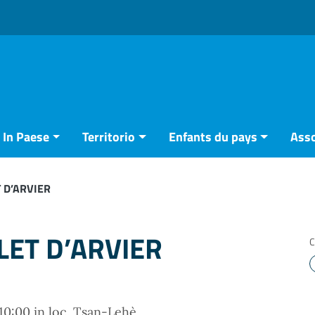
In Paese
Territorio
Enfants du pays
Asso
 D’ARVIER
LET D’ARVIER
C
10:00 in loc. Tsan-Lehè