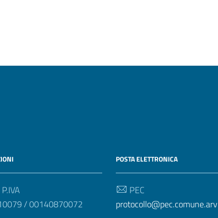
Pagina precedente
Pagina successiva
IONI
POSTA ELETTRONICA
 P.IVA
PEC
10079 / 00140870072
protocollo@pec.comune.arvie