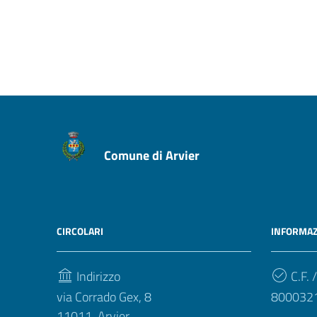
Comune di Arvier
CIRCOLARI
INFORMAZ
Indirizzo
C.F. /
via Corrado Gex, 8
800032
11011, Arvier