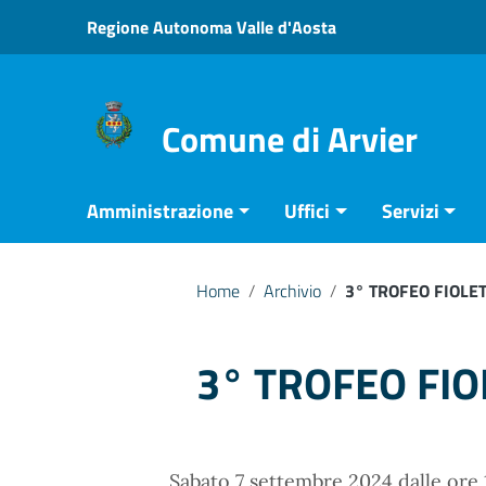
Vai ai contenuti
Regione Autonoma Valle d'Aosta
Vai al menu di navigazione
Vai al footer
Comune di Arvier
Amministrazione
Uffici
Servizi
Home
/
Archivio
/
3° TROFEO FIOLET
3° TROFEO FIO
Sabato 7 settembre 2024 dalle ore 