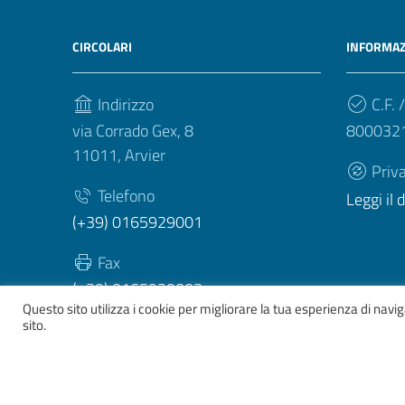
CIRCOLARI
INFORMAZ
Indirizzo
C.F. /
via Corrado Gex, 8
800032
11011, Arvier
Priv
Telefono
Leggi il
(+39) 0165929001
Fax
(+39) 0165929003
Questo sito utilizza i cookie per migliorare la tua esperienza di nav
sito.
Sezione Link Utili
Whistelblowing
|
Dichiarazione accessibilità
| Tema gr