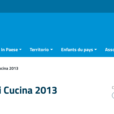
In Paese
Territorio
Enfants du pays
Asso
Cucina 2013
di Cucina 2013
C