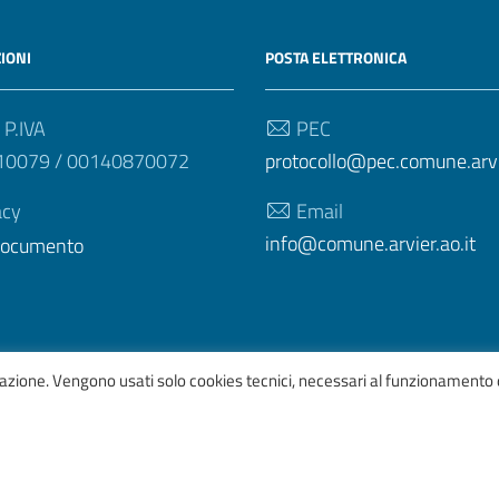
IONI
POSTA ELETTRONICA
 P.IVA
PEC
10079 / 00140870072
protocollo@pec.comune.arvie
acy
Email
info@comune.arvier.ao.it
 documento
igazione. Vengono usati solo cookies tecnici, necessari al funzionamento 
afico
ItaliaWP2
| Basato sul
Prototipo per siti PA di AgID