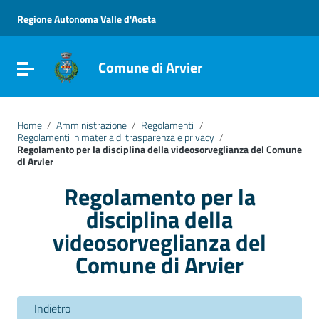
Vai ai contenuti
Vai al menu di navigazione
Regione Autonoma Valle d'Aosta
Vai al footer
Comune di Arvier
Attiva / disattiva la navigazione
Home
/
Amministrazione
/
Regolamenti
/
Regolamenti in materia di trasparenza e privacy
/
Regolamento per la disciplina della videosorveglianza del Comune
di Arvier
Regolamento per la
disciplina della
videosorveglianza del
Comune di Arvier
Indietro