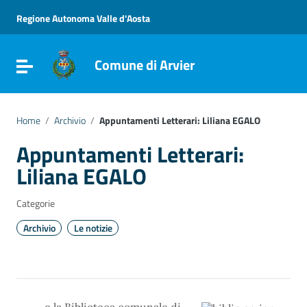
Vai ai contenuti
Vai al menu di navigazione
Regione Autonoma Valle d'Aosta
Vai al footer
Comune di Arvier
Attiva / disattiva la navigazione
Home
/
Archivio
/
Appuntamenti Letterari: Liliana EGALO
Appuntamenti Letterari:
Liliana EGALO
Categorie
Archivio
Le notizie