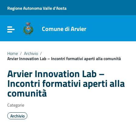
Vai ai contenuti
Vai al menu di navigazione
Regione Autonoma Valle d'Aosta
Vai al footer
Comune di Arvier
Attiva / disattiva la navigazione
Home
/
Archivio
/
Arvier Innovation Lab – Incontri formativi aperti alla comunità
Arvier Innovation Lab –
Incontri formativi aperti alla
comunità
Categorie
Archivio