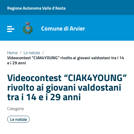
Vai ai contenuti
Vai al menu di navigazione
Regione Autonoma Valle d'Aosta
Vai al footer
Comune di Arvier
Attiva / disattiva la navigazione
Home
/
Le notizie
/
Videocontest “CIAK4YOUNG” rivolto ai giovani valdostani tra i 14
e i 29 anni
Videocontest “CIAK4YOUNG”
rivolto ai giovani valdostani
tra i 14 e i 29 anni
Categorie
Le notizie