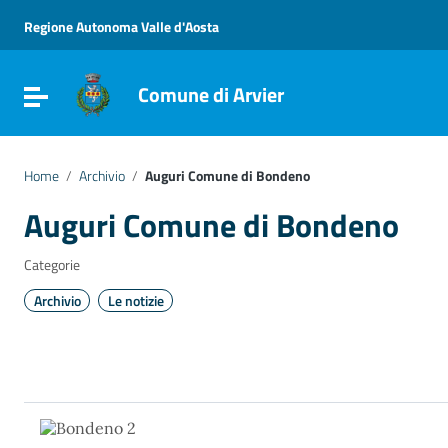
Vai ai contenuti
Vai al menu di navigazione
Regione Autonoma Valle d'Aosta
Vai al footer
Comune di Arvier
Attiva / disattiva la navigazione
Home
/
Archivio
/
Auguri Comune di Bondeno
Auguri Comune di Bondeno
Categorie
Archivio
Le notizie