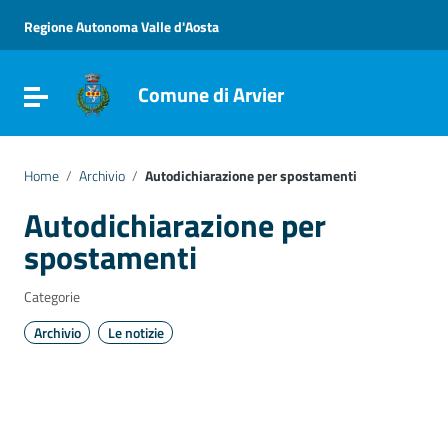
Vai ai contenuti
Vai al menu di navigazione
Regione Autonoma Valle d'Aosta
Vai al footer
Comune di Arvier
Attiva / disattiva la navigazione
Home
/
Archivio
/
Autodichiarazione per spostamenti
Autodichiarazione per
spostamenti
Categorie
Archivio
Le notizie