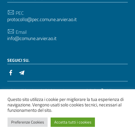
PEC
protocollo@pec.comune.arvier.ao.it
Email
info@comune.arvier.ao.it
SEGUICI SU.
Sezione Link Utili
Whistelblowing
|
Dichiarazione accessibilità
| Tema
Questo sito utilizza i cookie per migliorare la tua esperienza di
grafico
ItaliaWP2
| Basato sul
Prototipo per siti PA di
navigazione. Vengono usati solo cookies tecnici, necessari al
AgID
funzionamento del sito.
ver. 2
Preferenze Cookies
Accetta tutti i cookies