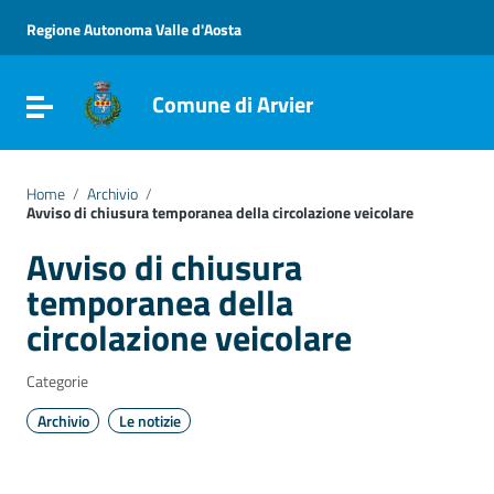
Vai ai contenuti
Vai al menu di navigazione
Regione Autonoma Valle d'Aosta
Vai al footer
Comune di Arvier
Attiva / disattiva la navigazione
Home
/
Archivio
/
Avviso di chiusura temporanea della circolazione veicolare
Avviso di chiusura
temporanea della
circolazione veicolare
Categorie
Archivio
Le notizie