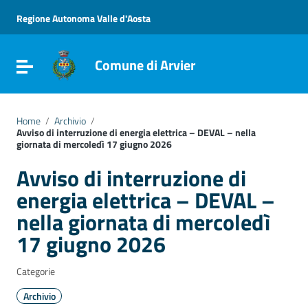
Vai ai contenuti
Vai al menu di navigazione
Regione Autonoma Valle d'Aosta
Vai al footer
Comune di Arvier
Attiva / disattiva la navigazione
Home
/
Archivio
/
Avviso di interruzione di energia elettrica – DEVAL – nella
giornata di mercoledì 17 giugno 2026
Avviso di interruzione di
energia elettrica – DEVAL –
nella giornata di mercoledì
17 giugno 2026
Categorie
Archivio