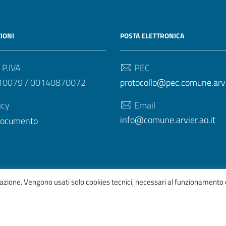
IONI
POSTA ELETTRONICA
 P.IVA
PEC
10079 / 00140870072
protocollo@pec.comune.arvie
acy
Email
info@comune.arvier.ao.it
 documento
igazione. Vengono usati solo cookies tecnici, necessari al funzionamento 
afico
ItaliaWP2
| Basato sul
Prototipo per siti PA di AgID