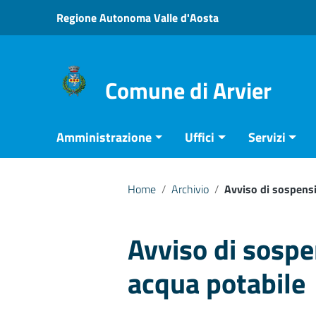
Vai ai contenuti
Regione Autonoma Valle d'Aosta
Vai al menu di navigazione
Vai al footer
Comune di Arvier
Amministrazione
Uffici
Servizi
Home
/
Archivio
/
Avviso di sospens
Avviso di sosp
acqua potabile