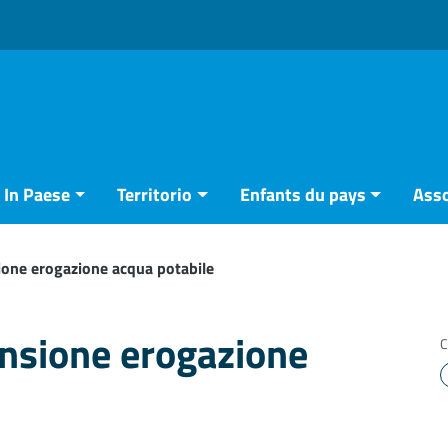
In Paese
Territorio
Enfants du pays
Asso
ione erogazione acqua potabile
ensione erogazione
C