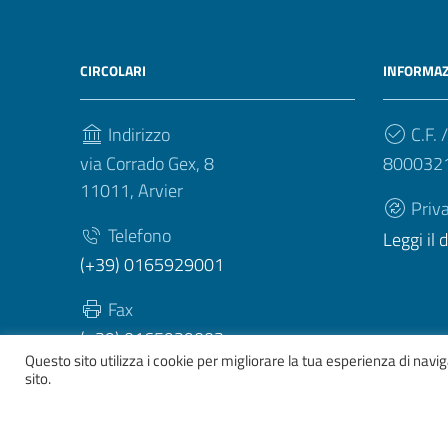
CIRCOLARI
INFORMAZ
Indirizzo
C.F. /
via Corrado Gex, 8
800032
11011, Arvier
Priv
Telefono
Leggi il
(+39) 0165929001
Fax
(+39) 0165929003
Questo sito utilizza i cookie per migliorare la tua esperienza di nav
sito.
Sezione Link Utili
Whistelblowing
|
Dichiarazione accessibilità
| Tema gr