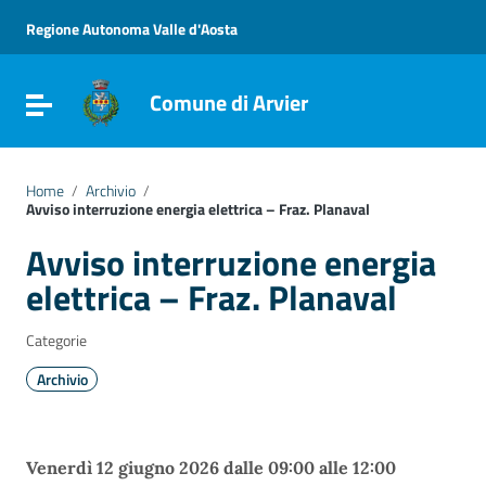
Vai ai contenuti
Vai al menu di navigazione
Regione Autonoma Valle d'Aosta
Vai al footer
Comune di Arvier
Attiva / disattiva la navigazione
Home
/
Archivio
/
Avviso interruzione energia elettrica – Fraz. Planaval
Avviso interruzione energia
elettrica – Fraz. Planaval
Categorie
Archivio
Venerdì 12 giugno 2026 dalle 09:00 alle 12:00