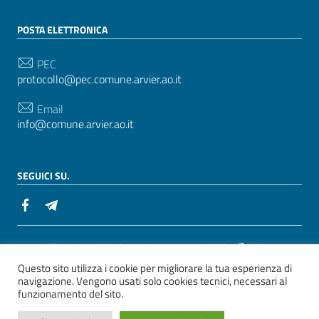
POSTA ELETTRONICA
PEC
protocollo@pec.comune.arvier.ao.it
Email
info@comune.arvier.ao.it
SEGUICI SU.
Sezione Link Utili
Whistelblowing
|
Dichiarazione accessibilità
| Tema
Questo sito utilizza i cookie per migliorare la tua esperienza di
grafico
ItaliaWP2
| Basato sul
Prototipo per siti PA di
navigazione. Vengono usati solo cookies tecnici, necessari al
AgID
funzionamento del sito.
ver. 2