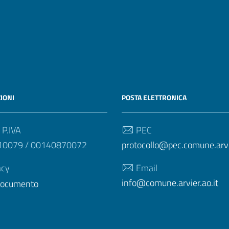
IONI
POSTA ELETTRONICA
 P.IVA
PEC
10079 / 00140870072
protocollo@pec.comune.arvie
acy
Email
info@comune.arvier.ao.it
 documento