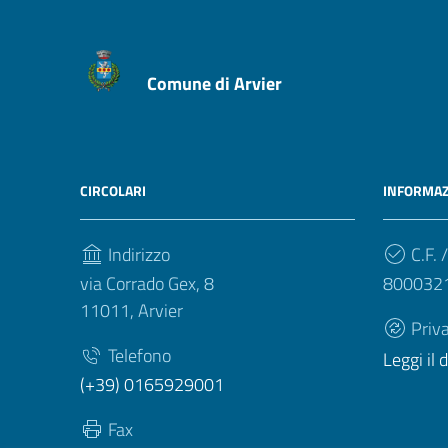
Comune di Arvier
CIRCOLARI
INFORMAZ
Indirizzo
C.F. /
via Corrado Gex, 8
800032
11011, Arvier
Priv
Telefono
Leggi il
(+39) 0165929001
Fax