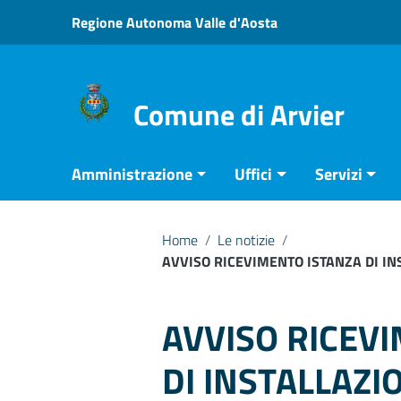
Vai ai contenuti
Regione Autonoma Valle d'Aosta
Vai al menu di navigazione
Vai al footer
Comune di Arvier
Amministrazione
Uffici
Servizi
Home
/
Le notizie
/
AVVISO RICEVIMENTO ISTANZA DI INS
AVVISO RICEV
DI INSTALLAZI