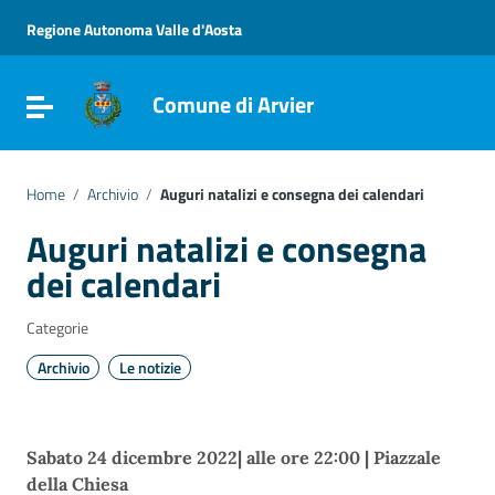
Vai ai contenuti
Vai al menu di navigazione
Regione Autonoma Valle d'Aosta
Vai al footer
Comune di Arvier
Attiva / disattiva la navigazione
Home
/
Archivio
/
Auguri natalizi e consegna dei calendari
Auguri natalizi e consegna
dei calendari
Categorie
Archivio
Le notizie
Sabato 24 dicembre 2022| alle ore 22:00
| Piazzale
della Chiesa