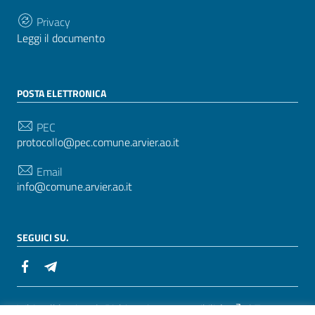
Privacy
Leggi il documento
POSTA ELETTRONICA
PEC
protocollo@pec.comune.arvier.ao.it
Email
info@comune.arvier.ao.it
SEGUICI SU.
Sezione Link Utili
Whistelblowing
|
Dichiarazione accessibilità
| Tema