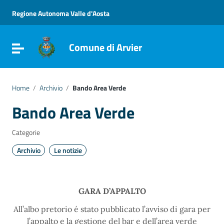
Vai ai contenuti
Vai al menu di navigazione
Regione Autonoma Valle d'Aosta
Vai al footer
Comune di Arvier
Attiva / disattiva la navigazione
Home
/
Archivio
/
Bando Area Verde
Bando Area Verde
Categorie
Archivio
Le notizie
GARA D’APPALTO
All’albo pretorio é stato pubblicato l’avviso di gara per
l’appalto e la gestione del bar e dell’area verde