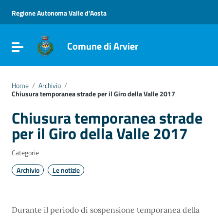
Vai ai contenuti
Vai al menu di navigazione
Regione Autonoma Valle d'Aosta
Vai al footer
Comune di Arvier
Attiva / disattiva la navigazione
Home
/
Archivio
/
Chiusura temporanea strade per il Giro della Valle 2017
Chiusura temporanea strade
per il Giro della Valle 2017
Categorie
Archivio
Le notizie
Durante il periodo di sospensione temporanea della