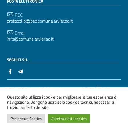
POSTA ELETTRONICA
PEC
protocollo@pec.comune.arvier.ao.it
Email
info@comune.arvier.ao.it
SEGUICI SU.
Sezione Link Utili
Whistelblowing
|
Dichiarazione accessibilità
| Tema
Questo sito utilizza i cookie per migliorare la tua esperienza di
grafico
ItaliaWP2
| Basato sul
Prototipo per siti PA di
navigazione. Vengono usati solo cookies tecnici, necessari al
AgID
funzionamento del sito.
ver. 2
Preferenze Cookies
Accetta tutti i cookies