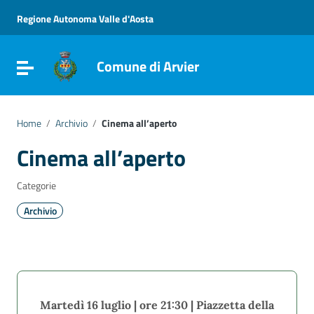
Vai ai contenuti
Vai al menu di navigazione
Regione Autonoma Valle d'Aosta
Vai al footer
Comune di Arvier
Attiva / disattiva la navigazione
Home
/
Archivio
/
Cinema all’aperto
Cinema all’aperto
Categorie
Archivio
Martedì 16 luglio | ore 21:30 | Piazzetta della