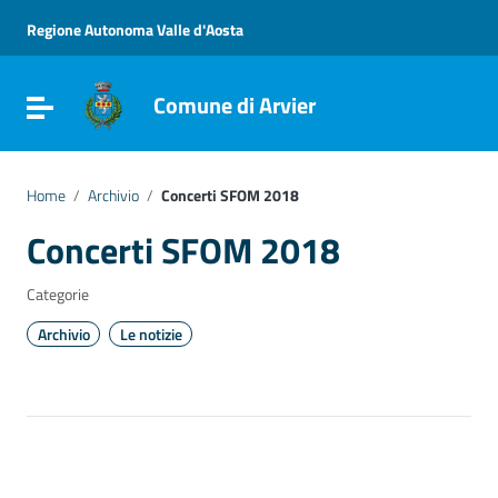
Vai ai contenuti
Vai al menu di navigazione
Regione Autonoma Valle d'Aosta
Vai al footer
Comune di Arvier
Attiva / disattiva la navigazione
Home
/
Archivio
/
Concerti SFOM 2018
Concerti SFOM 2018
Categorie
Archivio
Le notizie