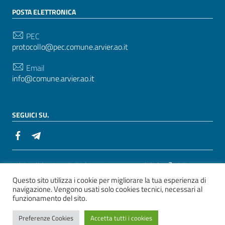
POSTA ELETTRONICA
PEC
protocollo@pec.comune.arvier.ao.it
Email
info@comune.arvier.ao.it
SEGUICI SU.
Sezione Link Utili
Whistelblowing
|
Dichiarazione accessibilità
| Tema
Questo sito utilizza i cookie per migliorare la tua esperienza di
grafico
ItaliaWP2
| Basato sul
Prototipo per siti PA di
navigazione. Vengono usati solo cookies tecnici, necessari al
AgID
funzionamento del sito.
ver. 2
Preferenze Cookies
Accetta tutti i cookies