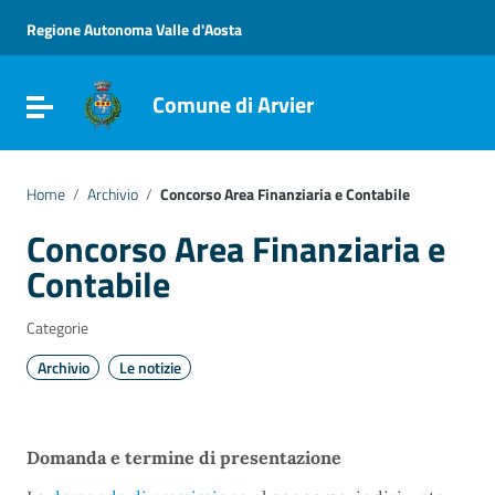
Vai ai contenuti
Vai al menu di navigazione
Regione Autonoma Valle d'Aosta
Vai al footer
Comune di Arvier
Attiva / disattiva la navigazione
Home
/
Archivio
/
Concorso Area Finanziaria e Contabile
Concorso Area Finanziaria e
Contabile
Categorie
Archivio
Le notizie
Domanda e termine di presentazione