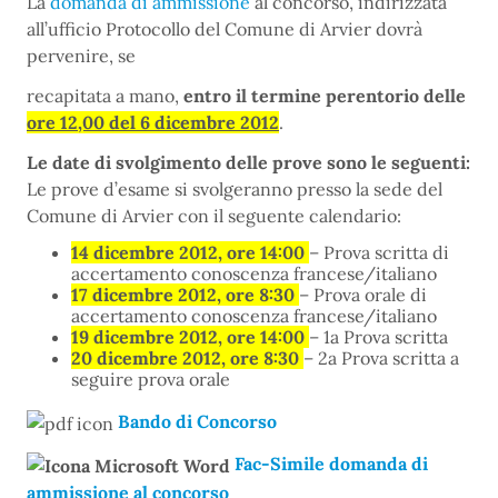
La
domanda di ammissione
al concorso, indirizzata
all’ufficio Protocollo del Comune di Arvier dovrà
pervenire, se
recapitata a mano,
entro il termine perentorio delle
ore 12,00 del 6 dicembre 2012
.
Le date di svolgimento delle prove sono le seguenti:
Le prove d’esame si svolgeranno presso la sede del
Comune di Arvier con il seguente calendario:
14 dicembre 2012, ore 14:00
– Prova scritta di
accertamento conoscenza francese/italiano
17 dicembre 2012, ore 8:30
– Prova orale di
accertamento conoscenza francese/italiano
19 dicembre 2012, ore 14:00
– 1a Prova scritta
20 dicembre 2012, ore 8:30
– 2a Prova scritta a
seguire prova orale
Bando di Concorso
Fac-Simile domanda di
ammissione al concorso