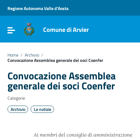
Vai ai contenuti
Vai al menu di navigazione
Regione Autonoma Valle d'Aosta
Vai al footer
Comune di Arvier
Attiva / disattiva la navigazione
Home
/
Archivio
/
Convocazione Assemblea generale dei soci Coenfer
Convocazione Assemblea
generale dei soci Coenfer
Categorie
Archivio
Le notizie
Ai membri del consiglio di amministrazione