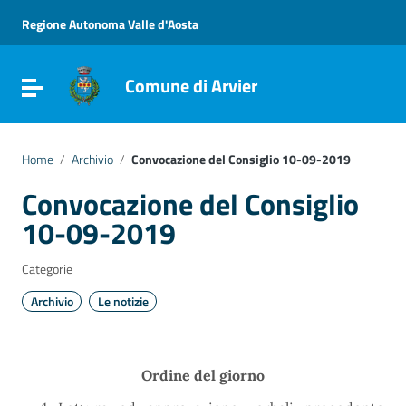
Vai ai contenuti
Vai al menu di navigazione
Regione Autonoma Valle d'Aosta
Vai al footer
Comune di Arvier
Attiva / disattiva la navigazione
Home
/
Archivio
/
Convocazione del Consiglio 10-09-2019
Convocazione del Consiglio
10-09-2019
Categorie
Archivio
Le notizie
Ordine del giorno