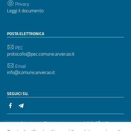
Privacy
Leggi il documento
POSTA ELETTRONICA
PEC
protocollo@pec.comune.arvier.ao.it
Email
info@comune.arvier.ao.it
SEGUICI SU.
Sezione Link Utili
Whistelblowing
|
Dichiarazione accessibilità
| Tema