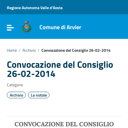
Vai ai contenuti
Vai al menu di navigazione
Regione Autonoma Valle d'Aosta
Vai al footer
Comune di Arvier
Attiva / disattiva la navigazione
Home
/
Archivio
/
Convocazione del Consiglio 26-02-2014
Convocazione del Consiglio
26-02-2014
Categorie
Archivio
Le notizie
CONVOCAZIONE DEL CONSIGLIO