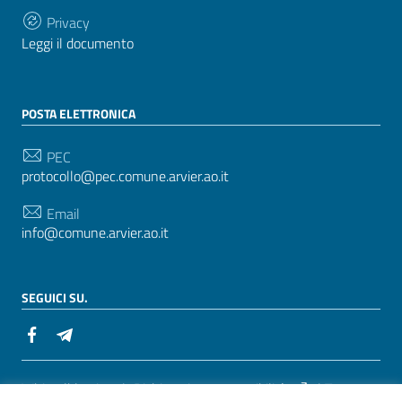
Privacy
Leggi il documento
POSTA ELETTRONICA
PEC
protocollo@pec.comune.arvier.ao.it
Email
info@comune.arvier.ao.it
SEGUICI SU.
Sezione Link Utili
Whistelblowing
|
Dichiarazione accessibilità
| Tema