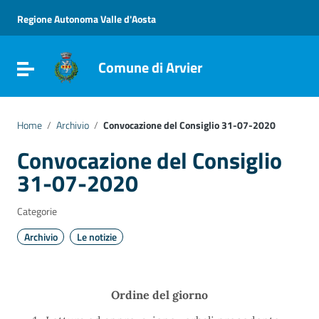
Vai ai contenuti
Vai al menu di navigazione
Regione Autonoma Valle d'Aosta
Vai al footer
Comune di Arvier
Attiva / disattiva la navigazione
Home
/
Archivio
/
Convocazione del Consiglio 31-07-2020
Convocazione del Consiglio
31-07-2020
Categorie
Archivio
Le notizie
Ordine del giorno