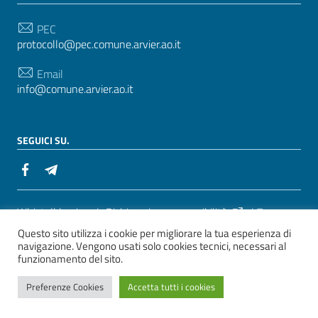
PEC
protocollo@pec.comune.arvier.ao.it
Email
info@comune.arvier.ao.it
SEGUICI SU.
Sezione Link Utili
Whistelblowing
|
Dichiarazione accessibilità
| Tema
Questo sito utilizza i cookie per migliorare la tua esperienza di
grafico
ItaliaWP2
| Basato sul
Prototipo per siti PA di
navigazione. Vengono usati solo cookies tecnici, necessari al
AgID
funzionamento del sito.
ver. 2
Preferenze Cookies
Accetta tutti i cookies