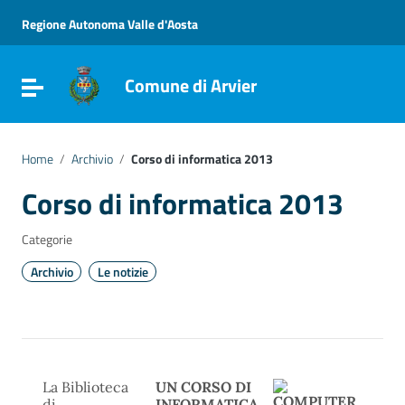
Vai ai contenuti
Vai al menu di navigazione
Regione Autonoma Valle d'Aosta
Vai al footer
Comune di Arvier
Attiva / disattiva la navigazione
Home
/
Archivio
/
Corso di informatica 2013
Corso di informatica 2013
Categorie
Archivio
Le notizie
La Biblioteca
UN CORSO DI
di
INFORMATICA