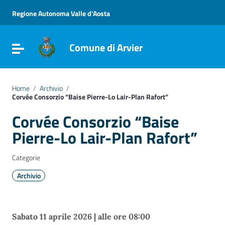
Vai ai contenuti
Vai al menu di navigazione
Regione Autonoma Valle d'Aosta
Vai al footer
Comune di Arvier
Attiva / disattiva la navigazione
Home
/
Archivio
/
Corvée Consorzio “Baise Pierre-Lo Lair-Plan Rafort”
Corvée Consorzio “Baise
Pierre-Lo Lair-Plan Rafort”
Categorie
Archivio
Sabato 11 aprile 2026 | alle ore 08:00