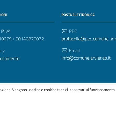
IONI
POSTA ELETTRONICA
 P.IVA
PEC
10079 / 00140870072
protocollo@pec.comune.arvie
acy
Email
info@comune.arvier.ao.it
 documento
igazione. Vengono usati solo cookies tecnici, necessari al funzionamento 
afico
ItaliaWP2
| Basato sul
Prototipo per siti PA di AgID