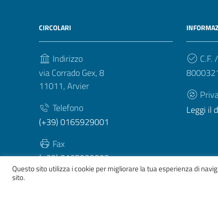
CIRCOLARI
INFORMAZ
Indirizzo
C.F. /
via Corrado Gex, 8
800032
11011, Arvier
Priv
Telefono
Leggi il
(+39) 0165929001
Fax
(+39) 0165929003
Questo sito utilizza i cookie per migliorare la tua esperienza di nav
sito.
Sezione Link Utili
Whistelblowing
|
Dichiarazione accessibilità
| Tema gr