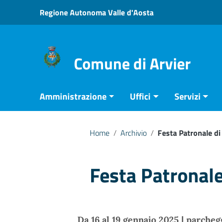
Vai ai contenuti
Regione Autonoma Valle d'Aosta
Vai al menu di navigazione
Vai al footer
Comune di Arvier
Amministrazione
Uffici
Servizi
Home
/
Archivio
/
Festa Patronale di
Festa Patronale
Da 16 al 19 gennaio 2025 | parcheg