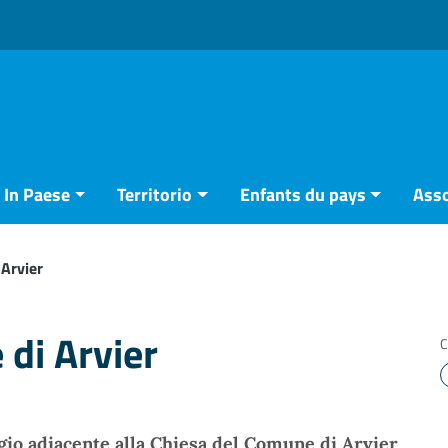
In Paese
Territorio
Enfants du pays
Asso
 Arvier
 di Arvier
C
gio adiacente alla Chiesa del
Comune di Arvier