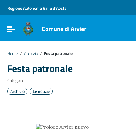
Vai ai contenuti
Vai al menu di navigazione
Regione Autonoma Valle d'Aosta
Vai al footer
Comune di Arvier
Attiva / disattiva la navigazione
Home
/
Archivio
/
Festa patronale
Festa patronale
Categorie
Archivio
Le notizie