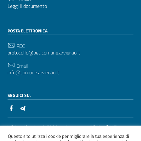
Leggi il documento
POSTA ELETTRONICA
PEC
protocollo@pec.comune.arvier.ao.it
Email
info@comune.arvier.ao.it
SEGUICI SU.
Sezione Link Utili
Whistelblowing
|
Dichiarazione accessibilità
| Tema
Questo sito utilizza i cookie per migliorare la tua esperienza di
grafico
ItaliaWP2
| Basato sul
Prototipo per siti PA di