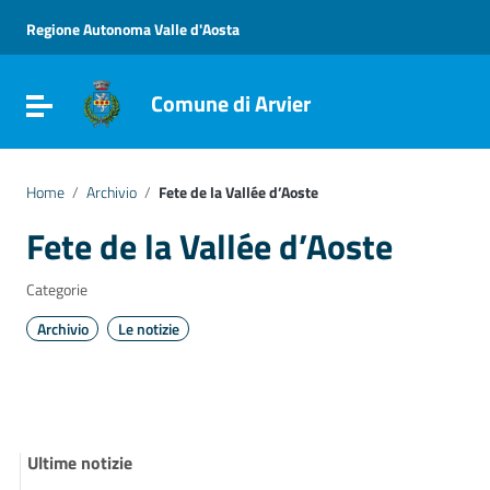
Vai ai contenuti
Vai al menu di navigazione
Regione Autonoma Valle d'Aosta
Vai al footer
Comune di Arvier
Attiva / disattiva la navigazione
Home
/
Archivio
/
Fete de la Vallée d’Aoste
Fete de la Vallée d’Aoste
Categorie
Archivio
Le notizie
Ultime notizie